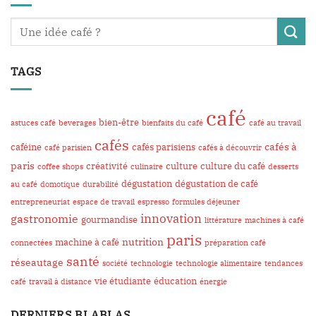
TAGS
café
bien-être
astuces café
beverages
bienfaits du café
café au travail
cafés
cafés à
caféine
cafés parisiens
café parisien
cafés à découvrir
paris
créativité
culture
culture du café
coffee shops
culinaire
desserts
dégustation
dégustation de café
au café
domotique
durabilité
entrepreneuriat
espace de travail
espresso
formules déjeuner
innovation
gastronomie
gourmandise
littérature
machines à café
paris
nutrition
machine à café
connectées
préparation café
santé
réseautage
société
technologie
technologie alimentaire
tendances
vie étudiante
éducation
café
travail à distance
énergie
DERNIERS BLABLAS