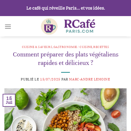
Passer
Le café qui réveille Paris… et vos idées.
au
contenu
CUISINE & SAVEURS
,
GASTRONOMIE / CUISINE
,
RECETTES
Comment préparer des plats végétaliens
rapides et délicieux ?
PUBLIÉ LE
15/07/2025
PAR
MARC-ANDRE LEMOINE
15
Juil