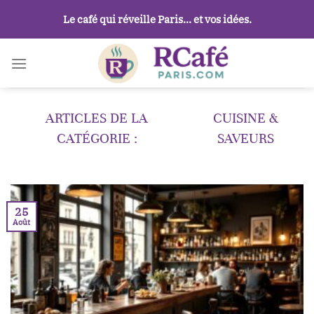
Passer
Le café qui réveille Paris… et vos idées.
au
contenu
CUISINE &
SAVEURS
25
Août