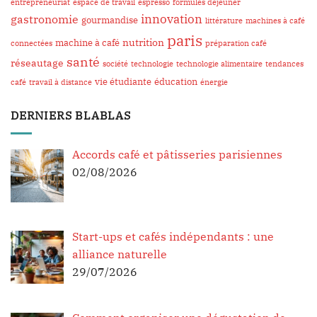
entrepreneuriat
espace de travail
espresso
formules déjeuner
innovation
gastronomie
gourmandise
littérature
machines à café
paris
nutrition
machine à café
connectées
préparation café
santé
réseautage
société
technologie
technologie alimentaire
tendances
vie étudiante
éducation
café
travail à distance
énergie
DERNIERS BLABLAS
Accords café et pâtisseries parisiennes
02/08/2026
Start-ups et cafés indépendants : une
alliance naturelle
29/07/2026