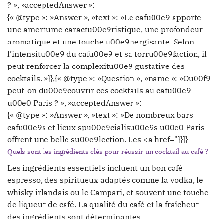
? », »acceptedAnswer »:
{« @type »: »Answer », »text »: »Le cafu00e9 apporte
une amertume caractu00e9ristique, une profondeur
aromatique et une touche u00e9nergisante. Selon
l’intensitu00e9 du cafu00e9 et sa torru00e9faction, il
peut renforcer la complexitu00e9 gustative des
cocktails. »}},{« @type »: »Question », »name »: »Ou00f9
peut-on du00e9couvrir ces cocktails au cafu00e9
u00e0 Paris ? », »acceptedAnswer »:
{« @type »: »Answer », »text »: »De nombreux bars
cafu00e9s et lieux spu00e9cialisu00e9s u00e0 Paris
offrent une belle su00e9lection. Les <a href="}}]}
Quels sont les ingrédients clés pour réussir un cocktail au café ?
Les ingrédients essentiels incluent un bon café
espresso, des spiritueux adaptés comme la vodka, le
whisky irlandais ou le Campari, et souvent une touche
de liqueur de café. La qualité du café et la fraîcheur
des ingrédients sont déterminantes.