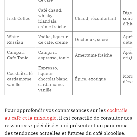
Café chaud,
Digesti
whisky
Irish Coffee
Chaud, réconfortant
soirée
irlandais,
d’hive
crème fraîche
White
Vodka, liqueur
Après 
Onctueux, sucré
Russian
de café, crème
détent
Campari
Campari,
Apériti
Amertume fraîche
Café Tonic
espresso, tonic
origina
Espresso,
Cocktail café
liqueur
Mome
cardamome-
chocolat blanc,
Épicé, exotique
d’exce
vanille
cardamome,
vanille
Pour approfondir vos connaissances sur les
cocktails
au café et la mixologie
, il est conseillé de consulter des
ressources spécialisées qui présentent un panorama
des tendances actuelles et futures du café alcoolisé.