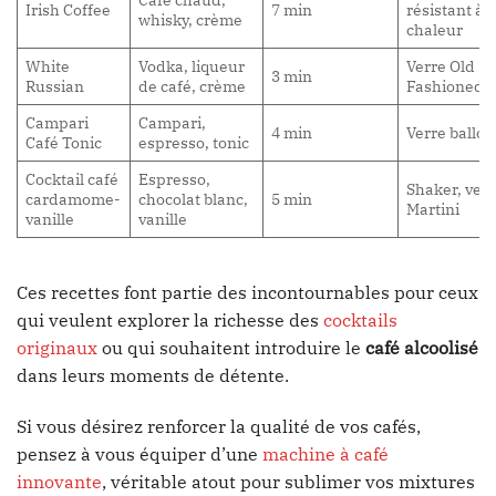
Irish Coffee
7 min
résistant à l
whisky, crème
chaleur
White
Vodka, liqueur
Verre Old
3 min
Russian
de café, crème
Fashioned
Campari
Campari,
4 min
Verre ballon
Café Tonic
espresso, tonic
Cocktail café
Espresso,
Shaker, verr
cardamome-
chocolat blanc,
5 min
Martini
vanille
vanille
Ces recettes font partie des incontournables pour ceux
qui veulent explorer la richesse des
cocktails
originaux
ou qui souhaitent introduire le
café alcoolisé
dans leurs moments de détente.
Si vous désirez renforcer la qualité de vos cafés,
pensez à vous équiper d’une
machine à café
innovante
, véritable atout pour sublimer vos mixtures