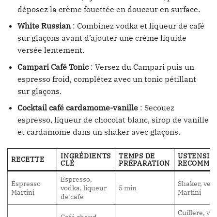
déposez la crème fouettée en douceur en surface.
White Russian
: Combinez vodka et liqueur de café
sur glaçons avant d’ajouter une crème liquide
versée lentement.
Campari Café Tonic
: Versez du Campari puis un
espresso froid, complétez avec un tonic pétillant
sur glaçons.
Cocktail café cardamome-vanille
: Secouez
espresso, liqueur de chocolat blanc, sirop de vanille
et cardamome dans un shaker avec glaçons.
INGRÉDIENTS
TEMPS DE
USTENSIL
RECETTE
CLÉ
PRÉPARATION
RECOMMA
Espresso,
Espresso
Shaker, verr
vodka, liqueur
5 min
Martini
Martini
de café
Cuillère, ve
Café chaud,