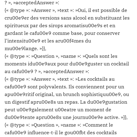
? », »acceptedAnswer »:
{« @type »: »Answer », »text »: »Oui, il est possible de
cru00e9er des versions sans alcool en substituant les
spiritueux par des sirops aromatisu00e9s et en
gardant le cafu00e9 comme base, pour conserver
l’intensitu00e9 et les aru00f4mes du
mu00e9lange. »}},
{« @type »: »Question », »name »: »Quels sont les
moments idu00e9aux pour du00e9guster un cocktail
au cafu00e9 ? », »acceptedAnswer »:
{« @type »: »Answer », »text »: »Les cocktails au
cafu00e9 sont polyvalents. Ils conviennent pour un
apu00e9ritif original, un brunch sophistiquu00e9, ou
un digestif apru00e8s un repas. La du00e9gustation
peut u00e9galement u00eatre un moment de
du00e9tente apru00e8s une journu00e9e active. »}},
{« @type »: »Question », »name »: »Comment le
cafu00e9 influence-t-il le gou00fbt des cocktails