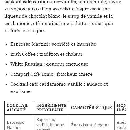
cocktail café cardamome-vanille
, par exemple, invite
au voyage gustatif en associant l’espresso à une
liqueur de chocolat blanc, le sirop de vanille et la
cardamome, offrant ainsi une palette aromatique
raffinée et unique.
Espresso Martini : sobriété et intensité
Irish Coffee : tradition et chaleur
White Russian : douceur onctueuse
Campari Café Tonic : fraîcheur amère
Cocktail café cardamome-vanille : audace et
exotisme
COCKTAIL
INGRÉDIENTS
MOME
CARACTÉRISTIQUE
AU CAFÉ
PRINCIPAUX
IDÉAL
Espresso,
Espresso
Apériti
vodka, liqueur
Énergisant, élégant
Martini
soirée
de café