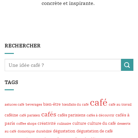
concrète et inspirante.
RECHERCHER
TAGS
café
bien-être
astuces café
beverages
bienfaits du café
café au travail
cafés
cafés à
caféine
cafés parisiens
café parisien
cafés à découvrir
paris
créativité
culture
culture du café
coffee shops
culinaire
desserts
dégustation
dégustation de café
au café
domotique
durabilité