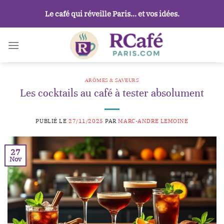
Passer
Le café qui réveille Paris… et vos idées.
au
contenu
ARÔMES & SAVEURS
Les cocktails au café à tester absolument
PUBLIÉ LE
27/11/2025
PAR
MARC-ANDRE LEMOINE
27
Nov