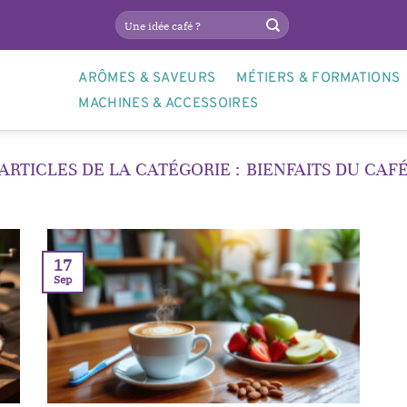
ARÔMES & SAVEURS
MÉTIERS & FORMATIONS
MACHINES & ACCESSOIRES
BIENFAITS DU CAF
17
Sep