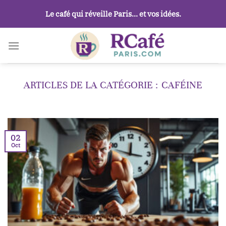
Passer
Le café qui réveille Paris… et vos idées.
au
contenu
CAFÉINE
02
Oct