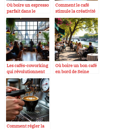
Où boire un espresso
Comment le café
parfait dans le
stimule la créativité
Marais
en entreprise
Les cafés-coworking
Où boire un bon café
qui révolutionnent
en bord de Seine
Paris
Comment régler la