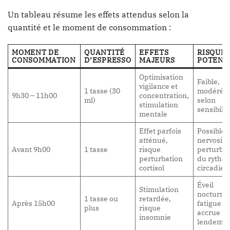
Un tableau résume les effets attendus selon la
quantité et le moment de consommation :
MOMENT DE
QUANTITÉ
EFFETS
RISQUE
CONSOMMATION
D’ESPRESSO
MAJEURS
POTENT
Optimisation
Faible,
vigilance et
1 tasse (30
modérée
9h30 – 11h00
concentration,
ml)
selon
stimulation
sensibilit
mentale
Effet parfois
Possible
atténué,
nervosité
Avant 9h00
1 tasse
risque
perturbat
perturbation
du rythm
cortisol
circadien
Éveil
Stimulation
nocturne
1 tasse ou
retardée,
Après 15h00
fatigue
plus
risque
accrue le
insomnie
lendema