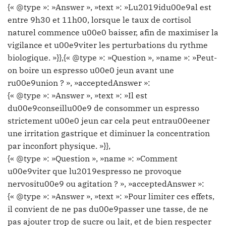
{« @type »: »Answer », »text »: »Lu2019idu00e9al est
entre 9h30 et 11h00, lorsque le taux de cortisol
naturel commence u00e0 baisser, afin de maximiser la
vigilance et u00e9viter les perturbations du rythme
biologique. »}},{« @type »: »Question », »name »: »Peut-
on boire un espresso u00e0 jeun avant une
ru00e9union ? », »acceptedAnswer »:
{« @type »: »Answer », »text »: »Il est
du00e9conseillu00e9 de consommer un espresso
strictement u00e0 jeun car cela peut entrau00eener
une irritation gastrique et diminuer la concentration
par inconfort physique. »}},
{« @type »: »Question », »name »: »Comment
u00e9viter que lu2019espresso ne provoque
nervositu00e9 ou agitation ? », »acceptedAnswer »:
{« @type »: »Answer », »text »: »Pour limiter ces effets,
il convient de ne pas du00e9passer une tasse, de ne
pas ajouter trop de sucre ou lait, et de bien respecter