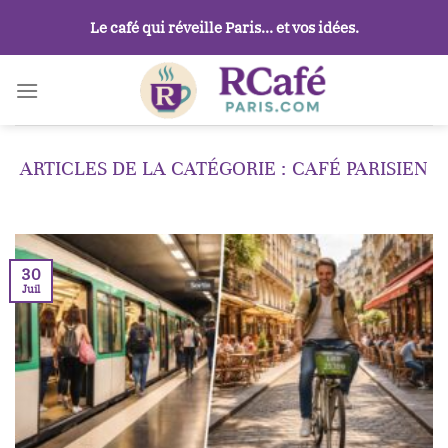
Passer
Le café qui réveille Paris… et vos idées.
au
contenu
CAFÉ PARISIEN
30
Juil