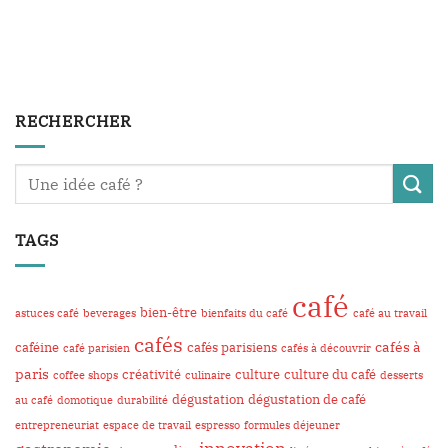
RECHERCHER
TAGS
café
bien-être
astuces café
beverages
bienfaits du café
café au travail
cafés
cafés à
caféine
cafés parisiens
café parisien
cafés à découvrir
paris
créativité
culture
culture du café
coffee shops
culinaire
desserts
dégustation
dégustation de café
au café
domotique
durabilité
entrepreneuriat
espace de travail
espresso
formules déjeuner