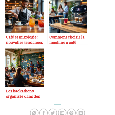
Café et mixologie :
Comment choisir la
nouvelles tendances
machine à café
idéale pour son
entreprise
Les hackathons
organisés dans des
cafés parisiens