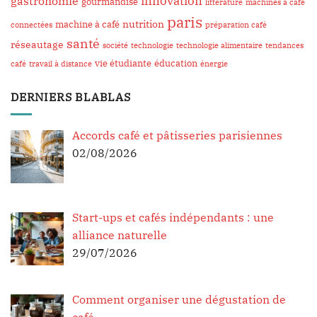
innovation
gastronomie
gourmandise
littérature
machines à café
paris
nutrition
machine à café
connectées
préparation café
santé
réseautage
société
technologie
technologie alimentaire
tendances
vie étudiante
éducation
café
travail à distance
énergie
DERNIERS BLABLAS
Accords café et pâtisseries parisiennes
02/08/2026
Start-ups et cafés indépendants : une
alliance naturelle
29/07/2026
Comment organiser une dégustation de
café