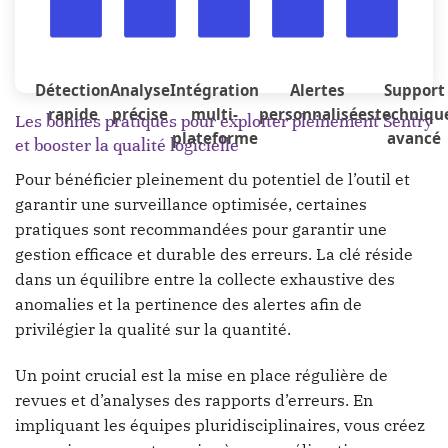
Détection
Analyse
Intégration
Alertes
Support
rapide
précise
multi-
personnalisées
techniqu
Les bonnes pratiques pour exploiter pleinement Sentry
plateforme
avancé
et booster la qualité logicielle
Pour bénéficier pleinement du potentiel de l’outil et
garantir une surveillance optimisée, certaines
pratiques sont recommandées pour garantir une
gestion efficace et durable des erreurs. La clé réside
dans un équilibre entre la collecte exhaustive des
anomalies et la pertinence des alertes afin de
privilégier la qualité sur la quantité.
Un point crucial est la mise en place régulière de
revues et d’analyses des rapports d’erreurs. En
impliquant les équipes pluridisciplinaires, vous créez