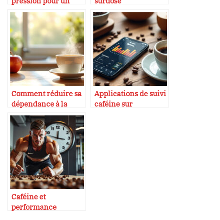
pression pour un
surdosé
espresso réussi
Comment réduire sa
Applications de suivi
dépendance à la
caféine sur
caféine
smartphone
Caféine et
performance
sportive