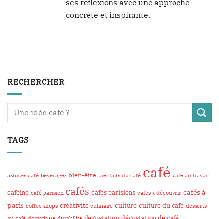
ses réflexions avec une approche
concrète et inspirante.
RECHERCHER
TAGS
café
bien-être
astuces café
beverages
bienfaits du café
café au travail
cafés
cafés à
caféine
cafés parisiens
café parisien
cafés à découvrir
paris
créativité
culture
culture du café
coffee shops
culinaire
desserts
dégustation
dégustation de café
au café
domotique
durabilité