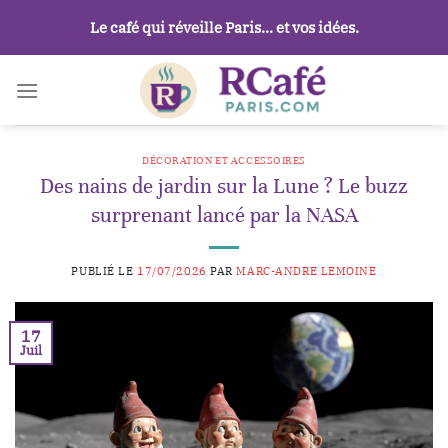
Passer
Le café qui réveille Paris… et vos idées.
au
contenu
DÉCORATION ET ACCESSOIRES
Des nains de jardin sur la Lune ? Le buzz
surprenant lancé par la NASA
PUBLIÉ LE
17/07/2026
PAR
MARC-ANDRE LEMOINE
17
Juil