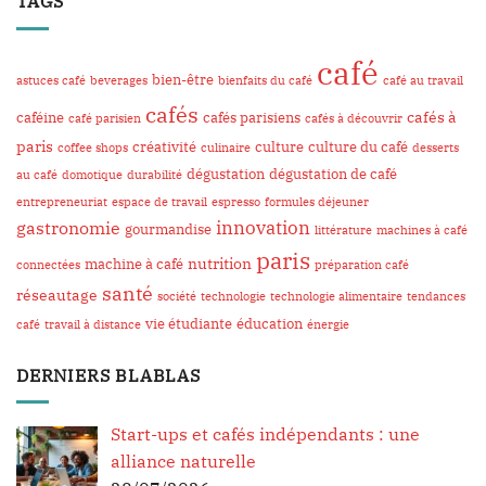
TAGS
café
bien-être
astuces café
beverages
bienfaits du café
café au travail
cafés
cafés à
caféine
cafés parisiens
café parisien
cafés à découvrir
paris
créativité
culture
culture du café
coffee shops
culinaire
desserts
dégustation
dégustation de café
au café
domotique
durabilité
entrepreneuriat
espace de travail
espresso
formules déjeuner
innovation
gastronomie
gourmandise
littérature
machines à café
paris
nutrition
machine à café
connectées
préparation café
santé
réseautage
société
technologie
technologie alimentaire
tendances
vie étudiante
éducation
café
travail à distance
énergie
DERNIERS BLABLAS
Start-ups et cafés indépendants : une
alliance naturelle