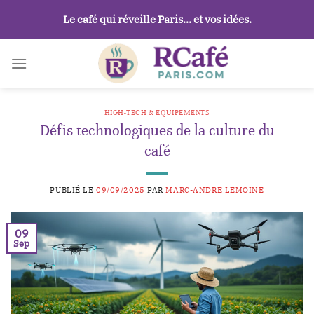
Passer
Le café qui réveille Paris… et vos idées.
au
contenu
HIGH-TECH & EQUIPEMENTS
Défis technologiques de la culture du
café
PUBLIÉ LE
09/09/2025
PAR
MARC-ANDRE LEMOINE
09
Sep