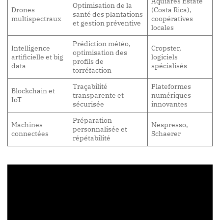
Aquiares Estate
Optimisation de la
Drones
(Costa Rica),
santé des plantations
multispectraux
coopératives
et gestion préventive
locales
Prédiction météo,
Intelligence
Cropster,
optimisation des
artificielle et big
logiciels
profils de
data
spécialisés
torréfaction
Traçabilité
Plateformes
Blockchain et
transparente et
numériques
IoT
sécurisée
innovantes
Préparation
Machines
Nespresso,
personnalisée et
connectées
Schaerer
répétabilité