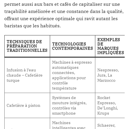
permet aussi aux bars et cafés de capitaliser sur une
traçabilité améliorée et une constance dans la qualité,
offrant une expérience optimale qui ravit autant les
baristas que les habitués.
EXEMPLES
TECHNIQUES DE
TECHNOLOGIES
DE
PRÉPARATION
CONTEMPORAINES
MARQUES
TRADITIONNELLES
IMPLIQUÉES
Machines à espresso
automatiques
Infusion à l’eau
Nespresso,
connectées,
chaude – Cafetière
Jura, La
applications pour
turque
Marzocco
contrôle
température
Systèmes de
Rocket
mouture intégrés,
Espresso,
Cafetière à piston
contrôles via
De’Longhi,
smartphone
Krups
Machines
Schaerer,
intelligentes avec