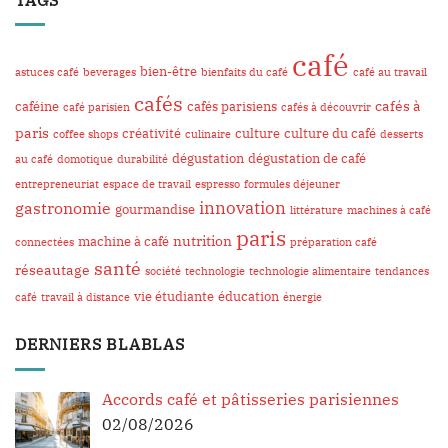
café
bien-être
astuces café
beverages
bienfaits du café
café au travail
cafés
cafés à
caféine
cafés parisiens
café parisien
cafés à découvrir
paris
créativité
culture
culture du café
coffee shops
culinaire
desserts
dégustation
dégustation de café
au café
domotique
durabilité
entrepreneuriat
espace de travail
espresso
formules déjeuner
innovation
gastronomie
gourmandise
littérature
machines à café
paris
nutrition
machine à café
connectées
préparation café
santé
réseautage
société
technologie
technologie alimentaire
tendances
vie étudiante
éducation
café
travail à distance
énergie
DERNIERS BLABLAS
Accords café et pâtisseries parisiennes
02/08/2026