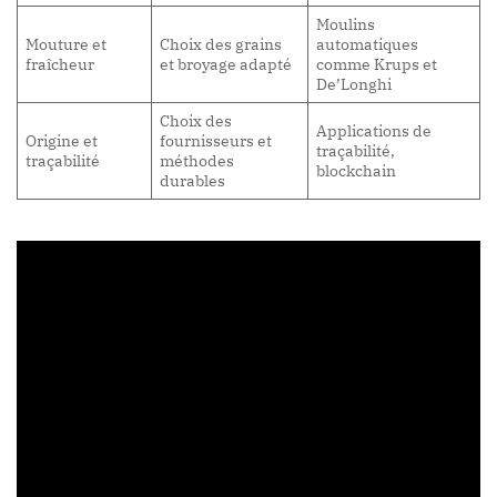
Moulins
Mouture et
Choix des grains
automatiques
fraîcheur
et broyage adapté
comme Krups et
De’Longhi
Choix des
Applications de
Origine et
fournisseurs et
traçabilité,
traçabilité
méthodes
blockchain
durables