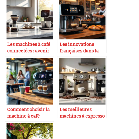
Les machines à café
Les innovations
connectées : avenir
françaises dans la
ou gadget ?
machine à café
Comment choisir la
Les meilleures
machine à café
machines à expresso
idéale pour son
pour la maison
entreprise